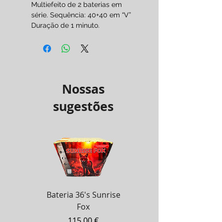
Multiefeito de 2 baterias em
série. Sequência: 40+40 em “V”
Duração de 1 minuto.
Por encomenda 2 a 3 dias
úteis.
Pirotecnia Categoria F3
( Maiores de 18 anos. )
Nossas
sugestões
Bateria 36's Sunrise
Bateria Zanzibar 100's
Fox
Preço
130,00 €
Preço
115,00 €