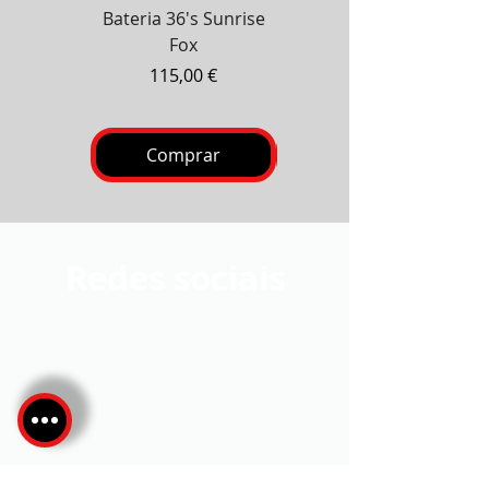
Bateria 36's Sunrise
Bateria Zanzibar 100's
Fox
Preço
130,00 €
Preço
115,00 €
Comprar
Comprar
Redes sociais