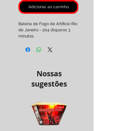
Adicionar ao carrinho
Bateria de Fogo de Artificio Rio
de Janeiro - 204 disparos 3
minutos.
Junção de 3 baterias.
Por encomenda 2 a 3 dias
úteis.
Pirotecnia Categoria F3.
( Maiores de 18 anos. )
Nossas
sugestões