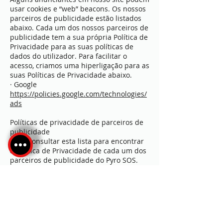
usar cookies e “web” beacons. Os nossos
parceiros de publicidade estão listados
abaixo. Cada um dos nossos parceiros de
publicidade tem a sua própria Política de
Privacidade para as suas políticas de
dados do utilizador. Para facilitar o
acesso, criamos uma hiperligação para as
suas Políticas de Privacidade abaixo.
· Google
https://policies.google.com/technologies/
ads
Políticas de privacidade de parceiros de
publicidade
Pode consultar esta lista para encontrar
a Política de Privacidade de cada um dos
parceiros de publicidade do Pyro SOS.
Servidores de anúncios de terceiros ou
redes de anúncios usam tecnologias
como cookies, JavaScript ou Web Beacons
que são usados ​​nos seus respetivos
anúncios e ligações que aparecem no
Pyro SOS, que são enviados diretamente