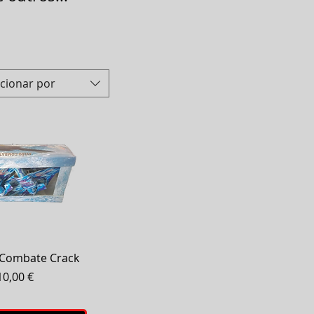
ecionar por
ização rápida
 Combate Crack
Preço
10,00 €