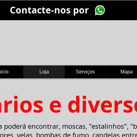
Contacte-nos por
nicio
Loja
Serviços
Mapa
rios e divers
a poderá encontrar, moscas, "estalinhos", 
cores, velas, bombas de fumo, candelas entre