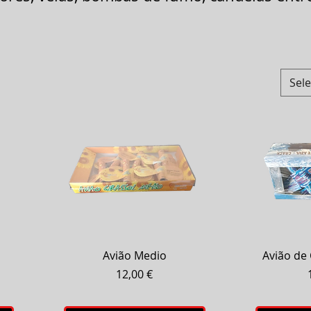
Sel
Visualização rápida
Visual
Avião Medio
Avião de
Preço
12,00 €