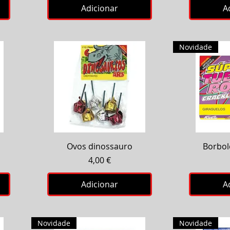
Adicionar
A
Novidade
Visualização rápida
Visual
Ovos dinossauro
Borbol
Preço
4,00 €
Adicionar
A
Novidade
Novidade