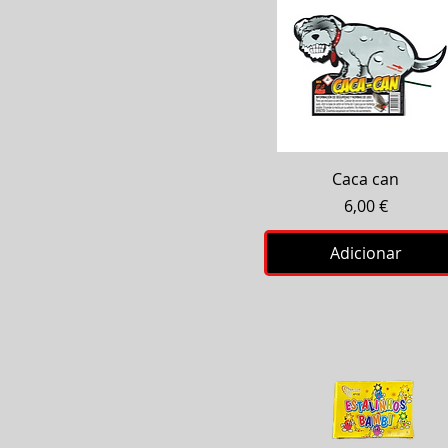
Visualização rápida
Caca can
Preço
6,00 €
Adicionar