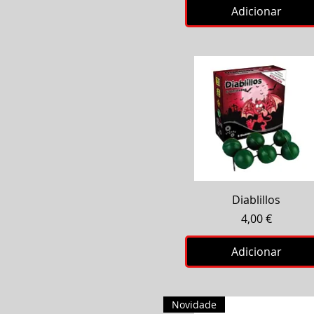
Adicionar
Visualização rápida
Diablillos
Preço
4,00 €
Adicionar
Novidade