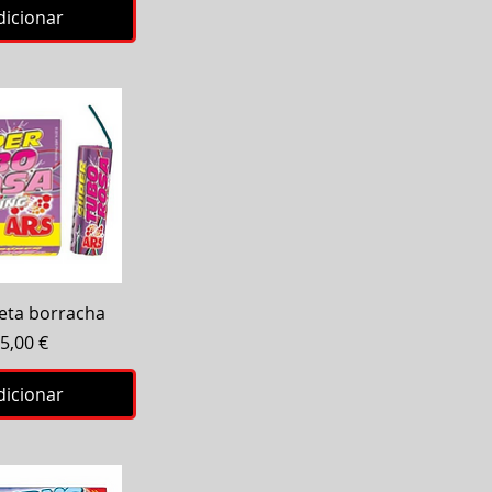
dicionar
ização rápida
eta borracha
Preço
5,00 €
dicionar