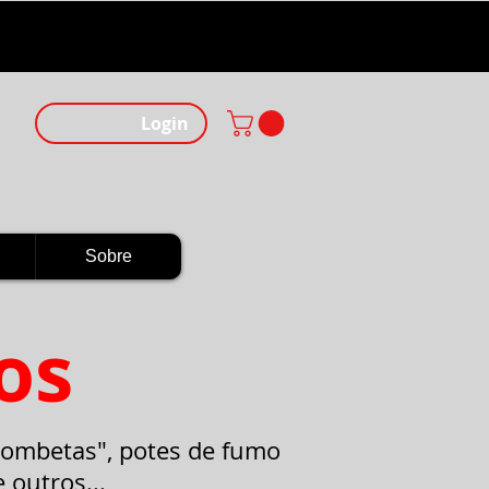
Login
Sobre
os
"bombetas", potes de fumo
 outros...