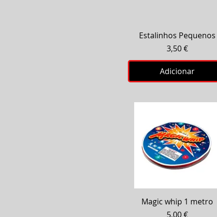
Visualização rápida
Estalinhos Pequenos
Preço
3,50 €
Adicionar
Visualização rápida
Magic whip 1 metro
Preço
5,00 €