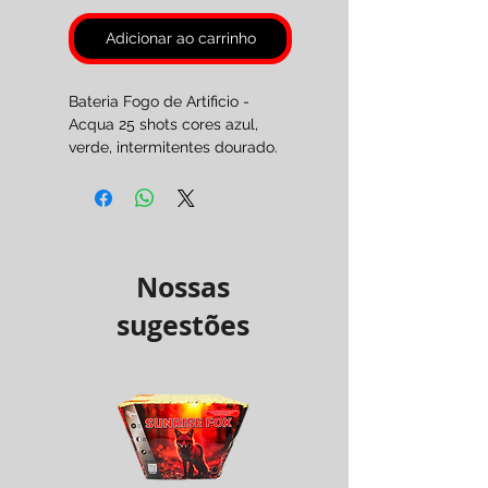
Adicionar ao carrinho
Bateria Fogo de Artificio -
Acqua 25 shots cores azul,
verde, intermitentes dourado.
Por encomenda 2 a 3 dias
úteis.
Pirotecnia Categoria F2
( Maiores de 18 anos. )
Nossas
sugestões