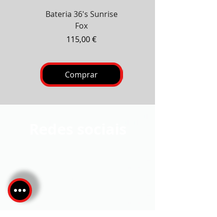
Bateria 36's Sunrise
Bateria Zanzibar 100's
Fox
Preço
130,00 €
Preço
115,00 €
Comprar
Comprar
Redes sociais