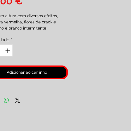
Preço
,00 €
m altura com diversos efeitos,
a vermelha, flores de crack e
o e branco intermitente
gem 6 unidades
dade
*
ia F2
es 18 Anos )
Adicionar ao carrinho