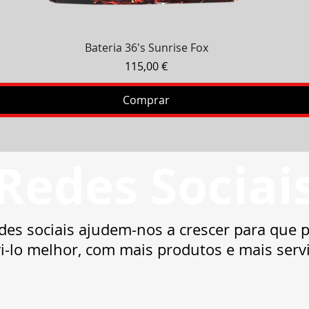
Visualização rápida
Bateria 36's Sunrise Fox
Preço
115,00 €
Comprar
Redes Sociai
des sociais ajudem-nos a crescer para que
i-lo melhor, com mais produtos e mais serv