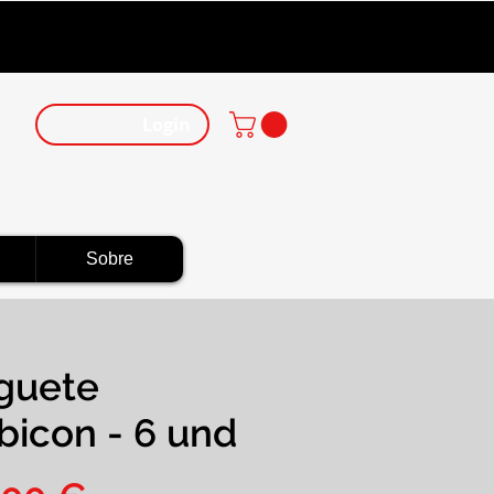
Login
Sobre
guete
bicon - 6 und