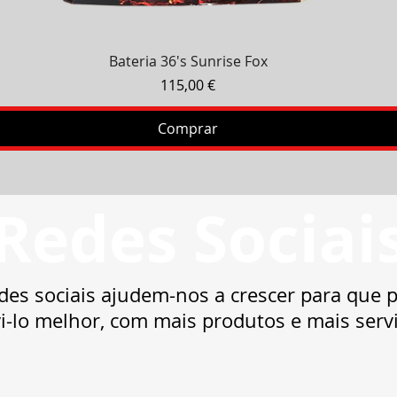
Visualização rápida
Bateria 36's Sunrise Fox
Preço
115,00 €
Comprar
Redes Sociai
des sociais ajudem-nos a crescer para que
i-lo melhor, com mais produtos e mais serv