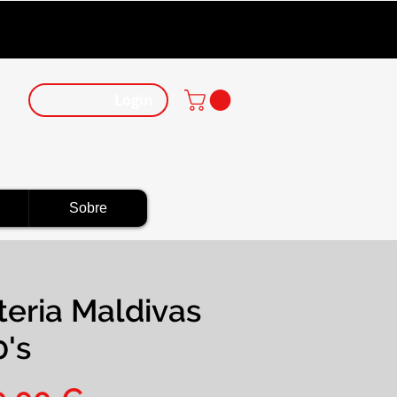
Login
Sobre
teria Maldivas
0's