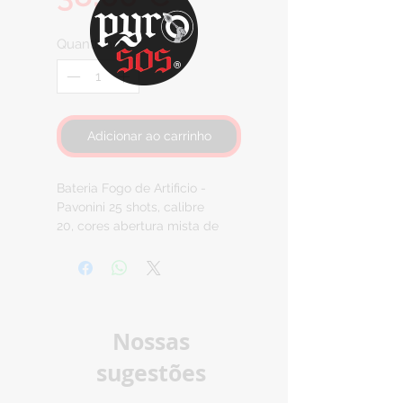
Quantidade
*
Adicionar ao carrinho
Bateria Fogo de Artificio -
Pavonini 25 shots, calibre
20, cores abertura mista de
vermelho, azul e dourado,
multiplos efeitos, duração
35 segundos.
Pirotecnia Categoria F2.
( Maiores de 18 anos. )
Nossas
sugestões