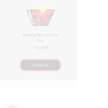
Bateria 36's Sunrise
Bateria Zanzibar 100's
Fox
Preço
130,00 €
Preço
115,00 €
Comprar
Comprar
Redes sociais