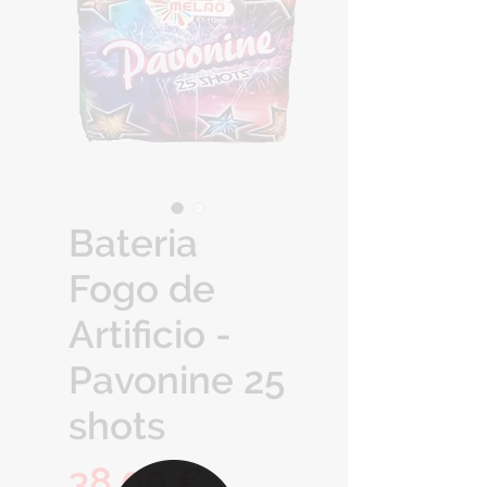
Bateria
Fogo de
Artificio -
Pavonine 25
shots
Preço
38,00 €