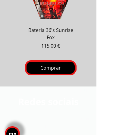
Bateria 36's Sunrise
Bateria Zanzibar 100's
Fox
Preço
130,00 €
Preço
115,00 €
Comprar
Comprar
Redes sociais