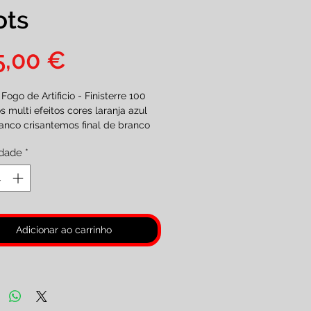
ots
Preço
5,00 €
 Fogo de Artificio - Finisterre 100
s multi efeitos cores laranja azul
anco crisantemos final de branco
o de 85 segundos
dade
*
omenda 2 a 3 dias úteis.
nia Categoria F2
es de 18 anos. )
Adicionar ao carrinho