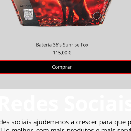
Visualização rápida
Bateria 36's Sunrise Fox
Preço
115,00 €
Comprar
Redes Sociai
des sociais ajudem-nos a crescer para que
i-lo melhor, com mais produtos e mais serv