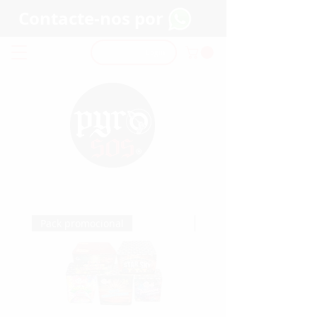
Contacte-nos por
Login
Pack promocional
Pack promocional