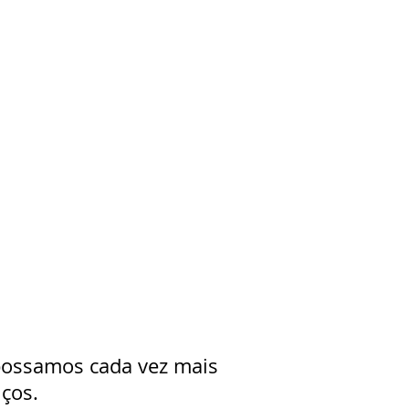
s
 possamos cada vez mais
iços.