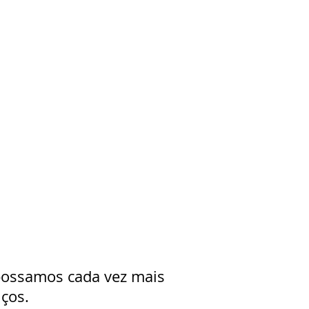
s
 possamos cada vez mais
iços.