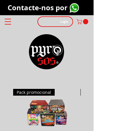
Contacte-nos por
Login
Pack promocional
Pack promocional