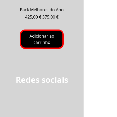
Pack Melhores do Ano
Pack Baterias Fog
Preço normal
Preço promocional
425,00 €
375,00 €
Adicionar ao
carrinho
Redes sociais