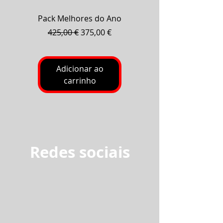
Pack Melhores do Ano
Pack Baterias Fog
Preço normal
Preço promocional
425,00 €
375,00 €
Adicionar ao
carrinho
Redes sociais