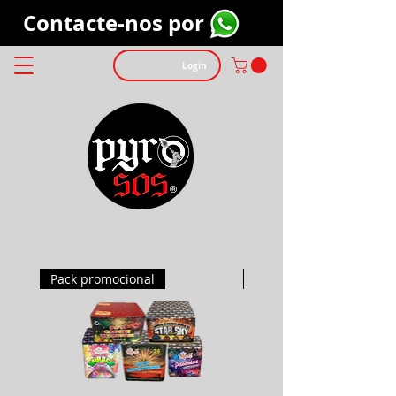
Contacte-nos por
Login
Pack promocional
Pack promocional