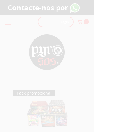
Contacte-nos por
Login
Pack promocional
Pack promocional