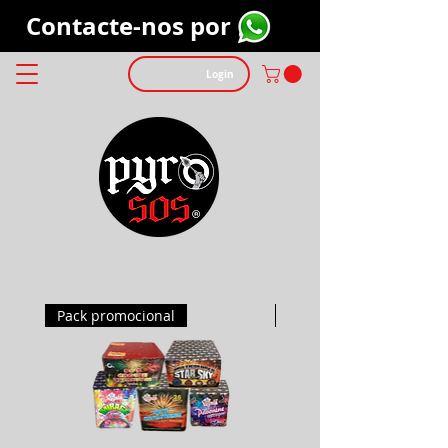
Contacte-nos por
Login
Pack promocional
Pack promocional