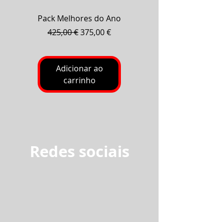
Pack Melhores do Ano
Pack Baterias Fog
Preço normal
Preço promocional
425,00 €
375,00 €
Adicionar ao
carrinho
Redes sociais