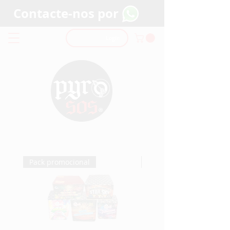
Contacte-nos por
Login
Pack promocional
Pack promocional