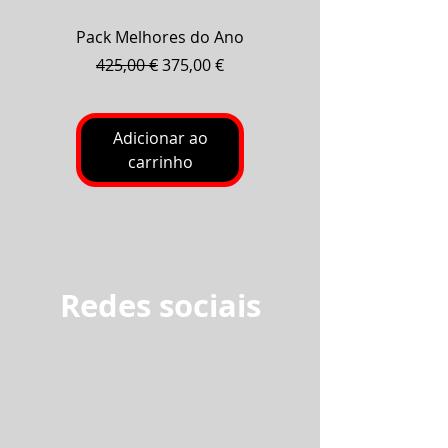
Pack Melhores do Ano
Pack Baterias Fog
Preço normal
Preço promocional
425,00 €
375,00 €
Adicionar ao
carrinho
Redes sociais