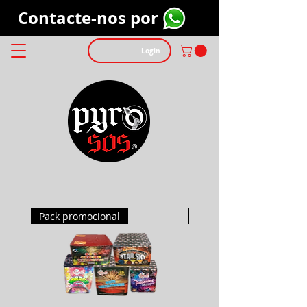
Contacte-nos por
Login
Pack promocional
Pack promocional