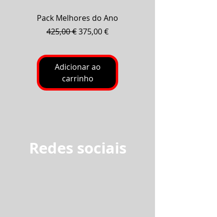
Pack Melhores do Ano
Pack Baterias Fog
Preço normal
Preço promocional
425,00 €
375,00 €
Adicionar ao
carrinho
Redes sociais