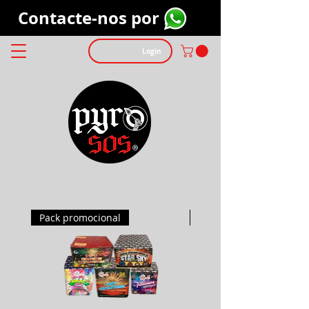
Contacte-nos por
Login
Pack promocional
Pack promocional