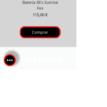
Bateria 36's Sunrise
Bateria Zanzibar 100's
Fox
Preço
130,00 €
Preço
115,00 €
Comprar
Comprar
Redes sociais