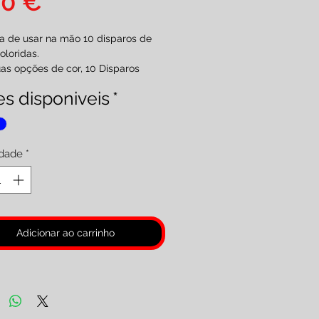
Preço
00 €
a de usar na mão 10 disparos de
oloridas.
as opções de cor, 10 Disparos
 e Vermelhos ou Azuis e Amarelos
s disponiveis
*
o a unidade.
ia F2.
es 18 anos )
dade
*
Adicionar ao carrinho