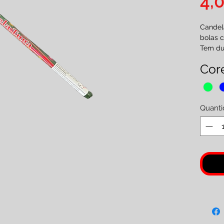
4,
Candel
bolas c
Tem du
Verdes
Core
Vendid
Categor
( Maior
Quanti