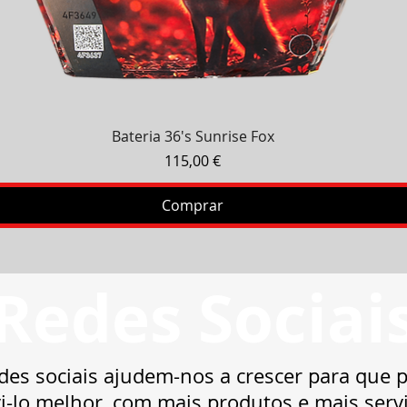
Visualização rápida
Bateria 36's Sunrise Fox
Preço
115,00 €
Comprar
Redes Sociai
des sociais ajudem-nos a crescer para que
i-lo melhor, com mais produtos e mais serv